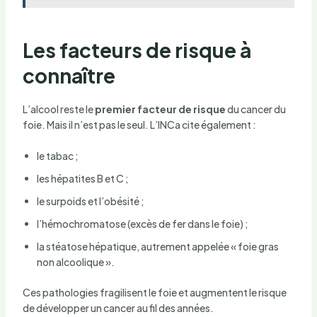
Les facteurs de risque à
connaître
L’alcool reste le
premier facteur de risque
du cancer du
foie. Mais il n’est pas le seul. L’INCa cite également :
le tabac ;
les hépatites B et C ;
le surpoids et l’obésité ;
l’hémochromatose (excès de fer dans le foie) ;
la stéatose hépatique, autrement appelée « foie gras
non alcoolique ».
Ces pathologies fragilisent le foie et augmentent le risque
de développer un cancer au fil des années.