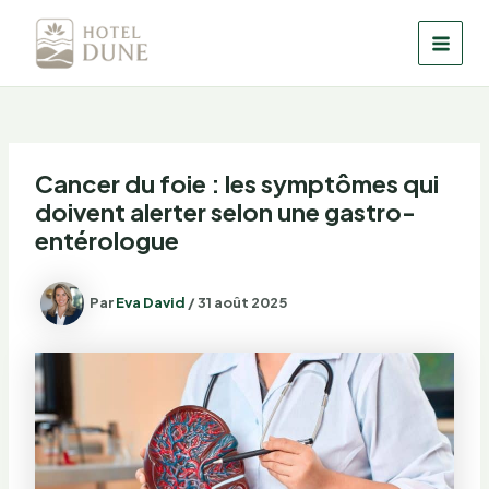
Aller
au
MAI
contenu
MEN
Cancer du foie : les symptômes qui
doivent alerter selon une gastro-
entérologue
Par
Eva David
/
31 août 2025