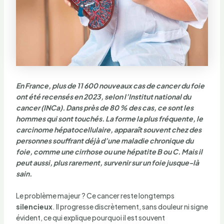
En France, plus de
11 600 nouveaux cas
de cancer du foie
ont été recensés en 2023, selon l’Institut national du
cancer (INCa). Dans près de 80 % des cas, ce sont les
hommes qui sont touchés. La forme la plus fréquente, le
carcinome hépatocellulaire
, apparaît souvent chez des
personnes souffrant déjà d’une maladie chronique du
foie, comme une cirrhose ou une hépatite B ou C. Mais il
peut aussi, plus rarement, survenir sur un foie jusque-là
sain.
Le problème majeur ? Ce cancer reste longtemps
silencieux
. Il progresse discrètement, sans douleur ni signe
évident, ce qui explique pourquoi il est souvent