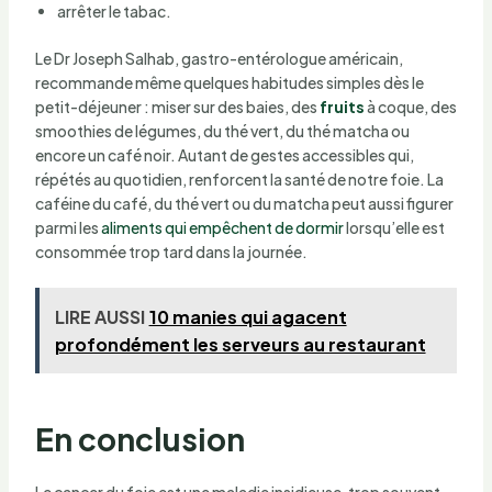
arrêter le tabac.
Le Dr Joseph Salhab, gastro-entérologue américain,
recommande même quelques habitudes simples dès le
petit-déjeuner : miser sur des baies, des
fruits
à coque, des
smoothies de légumes, du thé vert, du thé matcha ou
encore un café noir. Autant de gestes accessibles qui,
répétés au quotidien, renforcent la santé de notre foie. La
caféine du café, du thé vert ou du matcha peut aussi figurer
parmi les
aliments qui empêchent de dormir
lorsqu’elle est
consommée trop tard dans la journée.
LIRE AUSSI
10 manies qui agacent
profondément les serveurs au restaurant
En conclusion
Le cancer du foie est une maladie insidieuse, trop souvent