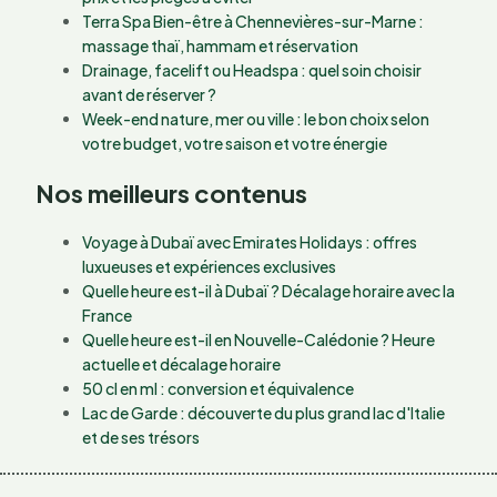
Terra Spa Bien-être à Chennevières-sur-Marne :
massage thaï, hammam et réservation
Drainage, facelift ou Headspa : quel soin choisir
avant de réserver ?
Week-end nature, mer ou ville : le bon choix selon
votre budget, votre saison et votre énergie
Nos meilleurs contenus
Voyage à Dubaï avec Emirates Holidays : offres
luxueuses et expériences exclusives
Quelle heure est-il à Dubaï ? Décalage horaire avec la
France
Quelle heure est-il en Nouvelle-Calédonie ? Heure
actuelle et décalage horaire
50 cl en ml : conversion et équivalence
Lac de Garde : découverte du plus grand lac d'Italie
et de ses trésors