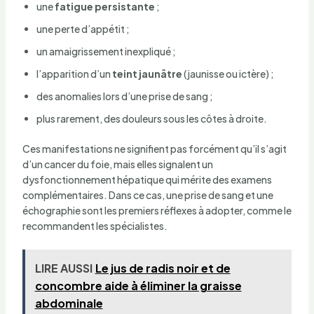
une
fatigue persistante
;
une perte d’appétit ;
un amaigrissement inexpliqué ;
l’apparition d’un
teint jaunâtre
(jaunisse ou ictère) ;
des anomalies lors d’une prise de sang ;
plus rarement, des douleurs sous les côtes à droite.
Ces manifestations ne signifient pas forcément qu’il s’agit
d’un cancer du foie, mais elles signalent un
dysfonctionnement hépatique qui mérite des examens
complémentaires. Dans ce cas, une prise de sang et une
échographie sont les premiers réflexes à adopter, comme le
recommandent les spécialistes.
LIRE AUSSI
Le jus de radis noir et de
concombre aide à éliminer la graisse
abdominale