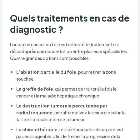
Quels traitements en cas de
diagnostic ?
Lorsqu’un cancer du foie est détecté, le traitement est
décidé après une concertation entre plusieurs spécialistes.
Quatre grandes options sont possibles :
L’ablation partielle du foie
, pour retirer la zone
touchée.
La greffe de foie
, qui permet de traiter à la fois le
cancer et la maladie hépatique chronique.
La destruction tumorale percutanée par
radiofréquence
, une alternative à la chirurgie selon la
taille et la localisation de la tumeur.
La chimiothérapie
, utilisée lorsque la chirurgie n’est
pas envisageable, afin de freiner la progression de la