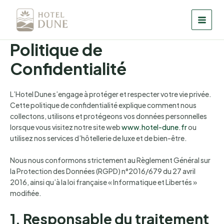
Aller
au
MAI
contenu
Politique de
MEN
Confidentialité
L’Hotel Dune s’engage à protéger et respecter votre vie privée.
Cette politique de confidentialité explique comment nous
collectons, utilisons et protégeons vos données personnelles
lorsque vous visitez notre site web
www.hotel-dune.fr
ou
utilisez nos services d’hôtellerie de luxe et de bien-être.
Nous nous conformons strictement au Règlement Général sur
la Protection des Données (RGPD) n°2016/679 du 27 avril
2016, ainsi qu’à la loi française « Informatique et Libertés »
modifiée.
1. Responsable du traitement