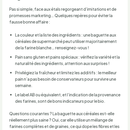
Pas si simple, face aux étals regorgeant d’imitations et de
promesses marketing… Quelques repères pour éviter la
fausse bonne affaire :
La couleur et la liste des ingrédients : une baguette aux
céréales de supermarché peut utiliser majoritairement
de la farine blanche… renseignez-vous !
Pain sans gluten et pains spéciaux : vérifiez la variété et la
naturalité des ingrédients, attention aux surprises !
Privilégiez la fraîcheur et limitez les additifs : le meilleur
pain n’a pas besoin de conservateurs pour survivre une
semaine.
Le label AB ou équivalent, et l’indication de la provenance
des farines, sont de bons indicateurs pour le bio.
Questions courantes ? La baguette aux céréales est-elle
réellement plus saine ? Oui, car elle utilise un mélange de
farines complètes et de graines, ce qui dope les fibres et les