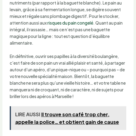
nutriments (par rapport à la baguette blanche). Le pain au
levain, grâce à sa fermentation longue, se digère souvent
mieux et régale sans plombage digestif. Pour le stocker,
attention aussi aux
risques du pain congelé
. Quant au pain
intégral, il rassasie… mais ce n’est pas une baguette
magique pour la ligne : tout est question d’équilibre
alimentaire.
En définitive, ouvrir ses papilles à la diversité boulangère,
c’est faire de son pain un vrai allié plaisir et santé, à partager
autour d’un apéro, d’un pique-nique ou – pourquoi pas – de
votre nouvelle spécialité maison. Bientôt, la baguette
blanche ne sera plus qu’une vieille histoire… et votre table ne
manquera ni de croquant, ni de caractère, ni de sujets pour
briller lors des apéros à Marseille !
LIRE AUSSI
Il trouve son café trop cher,
appelle la police… et obtient gain de cause