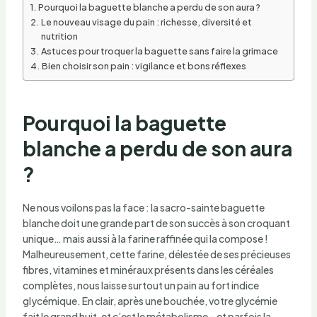
Pourquoi la baguette blanche a perdu de son aura ?
Le nouveau visage du pain : richesse, diversité et
nutrition
Astuces pour troquer la baguette sans faire la grimace
Bien choisir son pain : vigilance et bons réflexes
Pourquoi la baguette
blanche a perdu de son aura
?
Ne nous voilons pas la face : la sacro-sainte baguette
blanche doit une grande part de son succès à son croquant
unique… mais aussi à la farine raffinée qui la compose !
Malheureusement, cette farine, délestée de ses précieuses
fibres, vitamines et minéraux présents dans les céréales
complètes, nous laisse surtout un pain au fort indice
glycémique. En clair, après une bouchée, votre glycémie
fait le grand huit, et c’est le métabolisme – et parfois la