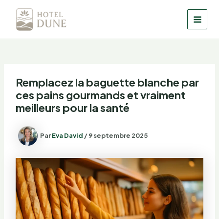
Aller
au
MAI
contenu
MEN
Remplacez la baguette blanche par
ces pains gourmands et vraiment
meilleurs pour la santé
Par
Eva David
/
9 septembre 2025