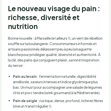
Le nouveau visage du pain :
richesse, diversité et
nutrition
Bonne nouvelle : à Marseille (et ailleurs !), un vent de rébellion
souffle sur la boulangerie. Consommateurs informés et
artisans passionnés délaissent peu à peu la baguette
blanche pour privilégier qualité, diversité et authenticité. À
la clé, des pains qui conjuguent plaisir,
santé
et inspiration
du terroir :
Pain au levain
: fermentation naturelle, digestibilité
améliorée, saveurs intenses et indice glycémique plus
bas. Un must pour accompagner une salade de légumes
rôtis et porc tendre (wink gourmand à la Méditerranée).
Pain de seigle
: rustique, dense, profond, riche en fibres
(vive un transit régulier !).