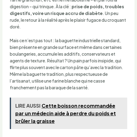
digestion – qui trinque. À la clé :
prise de poids, troubles
digestifs, voire un risque accru de diabète
. Un peu
rude, le retour à la réalité après le plaisir fugace du croquant
doré.
Mais ce n’est pas tout : la baguette industrielle standard,
bien présente en grande surface et même dans certaines
boulangeries, accumule les additifs, conservateurs et
agents de texture. Résultat ? Un pain parfois insipide, qui
flirte plus souvent avec le carton pâte qu’avec la tradition.
Même la baguette tradition, plus respectueuse de
l’artisanat, utilise une farine blanche qui ne casse
franchement pas la baraque de la santé.
LIRE AUSSI
Cette boisson recommandée
par un médecin aide à perdre du poids et
brûler la graisse