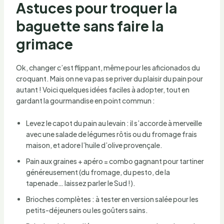
Astuces pour troquer la
baguette sans faire la
grimace
Ok, changer c’est flippant, même pour les aficionados du
croquant. Mais on ne va pas se priver du plaisir du pain pour
autant ! Voici quelques idées faciles à adopter, tout en
gardant la gourmandise en point commun :
Levez le capot du pain au levain : il s’accorde à merveille
avec une salade de légumes rôtis ou du fromage frais
maison, et adore l’huile d’olive provençale.
Pain aux graines + apéro = combo gagnant pour tartiner
généreusement (du fromage, du pesto, de la
tapenade… laissez parler le Sud !).
Brioches complètes : à tester en version salée pour les
petits-déjeuners ou les goûters sains.