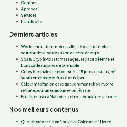
Contact
À propos
Services
Plan de site
Derniers articles
Week-end nature, mer ou ville : le bon choix selon
votre budget, votre saison et votre énergie
Spa & Cryo à Poisat : massages, espace détente et
bons cadeaux près de Grenoble
Cures thermales remboursées : 18 jours de soins, 65
% pris en charge et frais à anticiper
Séjour méditation et yoga : comment choisir votre
retraite pour une déconnexion réussie
Epilation laser à Marseille : prix et déroulé des séances
Nos meilleurs contenus
Quelle heure est-il en Nouvelle-Calédonie ? Heure