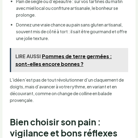
Pain de seigle ou d’épeautre : sur vos tartines du matin
avec miel local ou confiture artisanale, le bonheur se
prolonge.
Donnez une vraie chance au pain sans gluten artisanal,
souvent mis de côté à tort : il sait être gourmand et offre
une jolie texture.
LIRE AUSSI
Pommes de terre germées :
sont-elles encore bonnes ?
L’idée n’est pas de tout révolutionner d’un claquement de
doigts, mais d’avancer à votre rythme, en variant et en
découvrant, comme on change de colline en balade
provençale.
Bien choisir son pain :
vigilance et bons réflexes