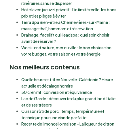
itinéraires sans se disperser
Hôtel avec jacuzzi privatif : l’intimité réelle, les bons
prix et les pièges à éviter
Terra Spa Bien-être à Chennevières-sur-Marne :
massage thaï, hammam et réservation
Drainage, facelift ou Headspa : quel soin choisir
avant de réserver ?
Week-end nature, mer ou ville : le bon choix selon
votre budget, votre saison et votre énergie
Nos meilleurs contenus
Quelle heure est-il en Nouvelle-Calédonie ? Heure
actuelle et décalage horaire
50 cl en ml : conversion et équivalence
Lac de Garde : découverte du plus grand lac d'Italie
et de ses trésors
Cuisson rôti de porc : temps, température et
technique pour une viande parfaite
Recette de limoncello maison - La liqueur de citron