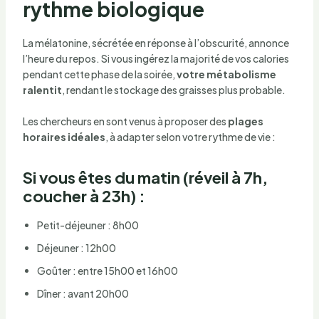
rythme biologique
La mélatonine, sécrétée en réponse à l’obscurité, annonce
l’heure du repos. Si vous ingérez la majorité de vos calories
pendant cette phase de la soirée,
votre métabolisme
ralentit
, rendant le stockage des graisses plus probable.
Les chercheurs en sont venus à proposer des
plages
horaires idéales
, à adapter selon votre rythme de vie :
Si vous êtes du matin (réveil à 7h,
coucher à 23h) :
Petit-déjeuner : 8h00
Déjeuner : 12h00
Goûter : entre 15h00 et 16h00
Dîner : avant 20h00