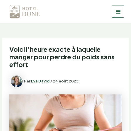
Aller
au
MAI
contenu
MEN
Voici l’heure exacte à laquelle
manger pour perdre du poids sans
effort
Par
Eva David
/
24 août 2025