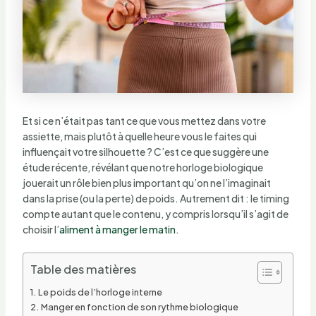
Et si ce n’était pas tant ce que vous mettez dans votre
assiette, mais plutôt à quelle heure vous le faites qui
influençait votre silhouette ? C’est ce que suggère une
étude récente, révélant que notre horloge biologique
jouerait un rôle bien plus important qu’on ne l’imaginait
dans la prise (ou la perte) de poids. Autrement dit : le timing
compte autant que le contenu, y compris lorsqu’il s’agit de
choisir l’
aliment à manger le matin
.
Table des matières
Le poids de l’horloge interne
Manger en fonction de son rythme biologique