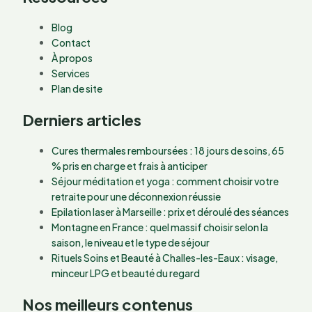
Blog
Contact
À propos
Services
Plan de site
Derniers articles
Cures thermales remboursées : 18 jours de soins, 65
% pris en charge et frais à anticiper
Séjour méditation et yoga : comment choisir votre
retraite pour une déconnexion réussie
Epilation laser à Marseille : prix et déroulé des séances
Montagne en France : quel massif choisir selon la
saison, le niveau et le type de séjour
Rituels Soins et Beauté à Challes-les-Eaux : visage,
minceur LPG et beauté du regard
Nos meilleurs contenus