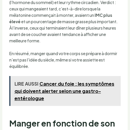
(l’hormone du sommeil) et leur rythme circadien. Verdict :
ceux qui mangeaient tard, c’est-à-dire lorsque la
mélatonine commençait à monter, avaient un
IMC plus
élevé
et un pourcentage de masse grasse plus important.
À l’inverse, ceux qui terminaient leur dîner plusieurs heures
avant de se coucher avaient tendance à afficher une
meilleure forme.
En résumé, manger quand votre corps se prépare à dormir
n’est pas l’idée du siècle, même si votre assiette est
équilibrée.
LIRE AUSSI
Cancer du foie : les symptômes
qui doivent alerter selon une gastro-
entérologue
Manger en fonction de son