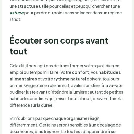
une
structure utile
pour celles et ceux qui cherchent une
astuce
pour perdre du poids sans se lancer dans un régime
strict.
Écouter son corps avant
tout
Cela dit, il ne s’agit pas de transformer votre quotidien en
emploi du temps militaire. Votre
confort
, vos
habitudes
alimentaires
et votre
rythme naturel
doivent toujours
primer. Grignoter en pleine nuit, avaler son dîner à la va-vite
ou dîner juste avant d’éteindre la lumière : autant de petites
habitudes anodines qui, mises bout à bout, peuvent faire la
différence sur la durée.
Et n’oublions pas que chaque organisme réagit
différemment. Certains seront sensibles à un décalage de
deux heures, d’autres non. Le tout est d’apprendre à
se