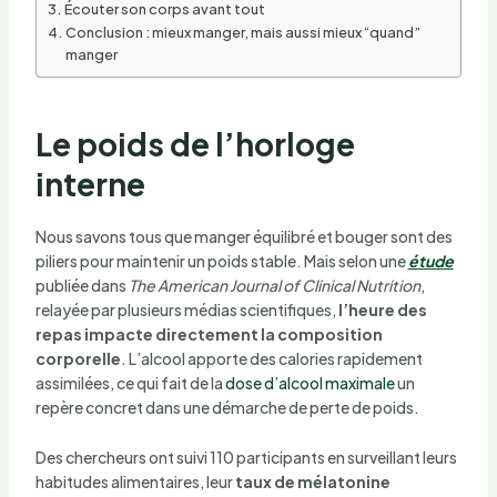
Écouter son corps avant tout
Conclusion : mieux manger, mais aussi mieux “quand”
manger
Le poids de l’horloge
interne
Nous savons tous que manger équilibré et bouger sont des
piliers pour maintenir un poids stable. Mais selon une
étude
publiée dans
The American Journal of Clinical Nutrition
,
relayée par plusieurs médias scientifiques,
l’heure des
repas impacte directement la composition
corporelle
. L’alcool apporte des calories rapidement
assimilées, ce qui fait de la
dose d’alcool maximale
un
repère concret dans une démarche de perte de poids.
Des chercheurs ont suivi 110 participants en surveillant leurs
habitudes alimentaires, leur
taux de mélatonine