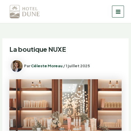
Aller
au
MAI
contenu
MEN
La boutique NUXE
Par
Céleste Moreau
/
1 juillet 2025