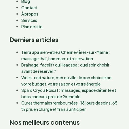
Blog
Contact
À propos
Services
Plan de site
Derniers articles
Terra Spa Bien-être à Chennevières-sur-Marne :
massage thaï, hammam et réservation
Drainage, facelift ou Headspa : quel soin choisir
avant de réserver ?
Week-end nature, mer ou ville : le bon choix selon
votre budget, votre saison et votre énergie
Spa & Cryo à Poisat : massages, espace détente et
bons cadeaux près de Grenoble
Cures thermales remboursées : 18 jours de soins, 65
% pris en charge et frais à anticiper
Nos meilleurs contenus