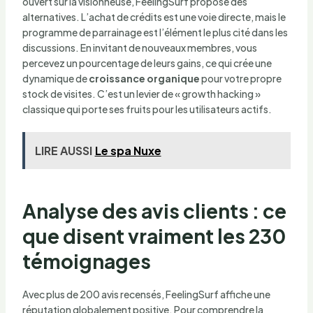
ouvert sur la visionneuse, FeelingSurf propose des
alternatives. L’achat de crédits est une voie directe, mais le
programme de parrainage est l’élément le plus cité dans les
discussions. En invitant de nouveaux membres, vous
percevez un pourcentage de leurs gains, ce qui crée une
dynamique de
croissance organique
pour votre propre
stock de visites. C’est un levier de « growth hacking »
classique qui porte ses fruits pour les utilisateurs actifs.
LIRE AUSSI
Le spa Nuxe
Analyse des avis clients : ce
que disent vraiment les 230
témoignages
Avec plus de 200 avis recensés, FeelingSurf affiche une
réputation globalement positive. Pour comprendre la