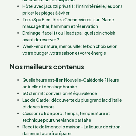
Hôtel avec jacuzzi privatif : l’intimité réelle, les bons
prix et les pièges à éviter
Terra Spa Bien-être à Chennevières-sur-Marne :
massage thaï, hammam et réservation
Drainage, facelift ou Headspa : quel soin choisir
avant de réserver ?
Week-end nature, mer ou ville : le bon choix selon
votre budget, votre saison et votre énergie
Nos meilleurs contenus
Quelle heure est-il en Nouvelle-Calédonie ? Heure
actuelle et décalage horaire
50 cl en ml : conversion et équivalence
Lac de Garde : découverte du plus grand lac d'Italie
et de ses trésors
Cuisson rôti de porc : temps, température et
technique pour une viande parfaite
Recette de limoncello maison - La liqueur de citron
italienne facile à préparer