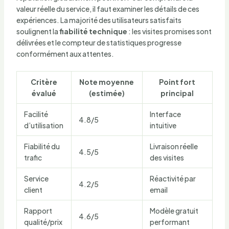
valeur réelle du service, il faut examiner les détails de ces
expériences. La majorité des utilisateurs satisfaits
soulignent la
fiabilité technique
: les visites promises sont
délivrées et le compteur de statistiques progresse
conformément aux attentes.
Critère
Note moyenne
Point fort
évalué
(estimée)
principal
Facilité
Interface
4.8/5
d’utilisation
intuitive
Fiabilité du
Livraison réelle
4.5/5
trafic
des visites
Service
Réactivité par
4.2/5
client
email
Rapport
Modèle gratuit
4.6/5
qualité/prix
performant