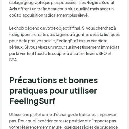
ciblage géographique plus poussées. Les
Régies Social
Ads
offrent un trafic beaucoup plus qualifié mais avec un
coût d’acquisition radicalement plus élevé.
Le choix dépend de votre objectif final. Si vous cherchez à
« dégripper » un site qui stagne ou à gonfler des statistiques
pour de la preuve sociale, FeelingSurf est un candidat
sérieux. Si vous visez un retour sur investissement immédiat
par la vente, il faudra le coupler à d’autres leviers SEO et
SEA.
Précautions et bonnes
pratiques pour utiliser
FeelingSurf
Utiliser une plateforme d’échange de trafic ne s’improvise
pas. Pour que l’expérience reste positive et n’impacte pas
votre référencement naturel, quelques règles de prudence