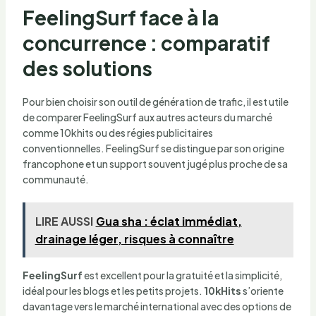
FeelingSurf face à la
concurrence : comparatif
des solutions
Pour bien choisir son outil de génération de trafic, il est utile
de comparer FeelingSurf aux autres acteurs du marché
comme 10khits ou des régies publicitaires
conventionnelles. FeelingSurf se distingue par son origine
francophone et un support souvent jugé plus proche de sa
communauté.
LIRE AUSSI
Gua sha : éclat immédiat,
drainage léger, risques à connaître
FeelingSurf
est excellent pour la gratuité et la simplicité,
idéal pour les blogs et les petits projets.
10kHits
s’oriente
davantage vers le marché international avec des options de