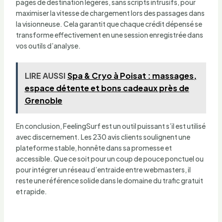
pages de destination légères, sans scripts intrusifs, pour
maximiser la vitesse de chargement lors des passages dans
la visionneuse. Cela garantit que chaque crédit dépensé se
transforme effectivement en une session enregistrée dans
vos outils d’analyse.
LIRE AUSSI
Spa & Cryo à Poisat : massages,
espace détente et bons cadeaux près de
Grenoble
En conclusion, FeelingSurf est un outil puissant s’il est utilisé
avec discernement. Les 230 avis clients soulignent une
plateforme stable, honnête dans sa promesse et
accessible. Que ce soit pour un coup de pouce ponctuel ou
pour intégrer un réseau d’entraide entre webmasters, il
reste une référence solide dans le domaine du trafic gratuit
et rapide.