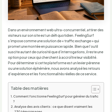
Dans un environnement web ultra-concurrentiel, attirer des
visiteurs sur son site est un défi quotidien. FeelingSurf
s’impose comme une solution de « traffic exchange » qui
promet une montée en puissance rapide. Bien que l’outil
suscite autant de curiosité que d’interrogations, il reste une
option pour ceux qui cherchent à accroître leur visibilité.
Pour déterminer si cette plateforme est un levier pérenne
ou une solution éphémère, nous avons analysé les retours
d’expérience et les fonctionnalités réelles de ce service.
Table des matières
Comment fonctionne FeelingSurf pour générer du trafic
?
Analyse des avis clients : ce que disent vraiment les
230 témoignages