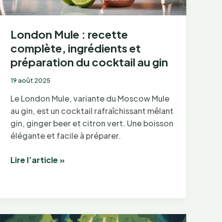
London Mule : recette
complète, ingrédients et
préparation du cocktail au gin
19 août 2025
Le London Mule, variante du Moscow Mule
au gin, est un cocktail rafraîchissant mêlant
gin, ginger beer et citron vert. Une boisson
élégante et facile à préparer.
London
Lire l’article »
Mule
:
recette
complète,
ingrédients