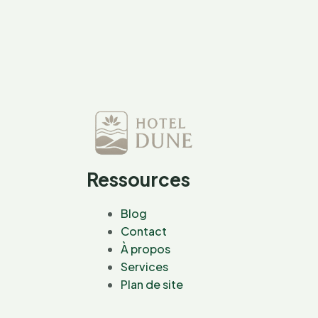
citron
italienne
facile
à
préparer
Ressources
Blog
Contact
À propos
Services
Plan de site