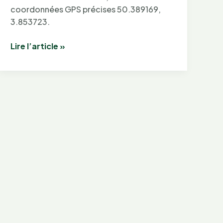
coordonnées GPS précises 50.389169,
3.853723.
Forêt
Lire l’article »
de
Mormal
:
que
trouver
aux
coordonnées
latitude
50.389169,
longitude
3.853723
?