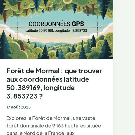
et
préparation
du
cocktail
au
gin
Forêt de Mormal : que trouver
aux coordonnées latitude
50.389169, longitude
3.853723 ?
17 août 2025
Explorez la Forêt de Mormal, une vaste
forêt domaniale de 9 163 hectares située
dans le Nord de la France, aux