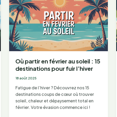
découverte
d’une
commune
d’exception
aux
portes
de
Paris
Où partir en février au soleil : 15
destinations pour fuir l’hiver
18 août 2025
Fatigue de l’hiver ? Découvrez nos 15
destinations coups de cœur où trouver
soleil, chaleur et dépaysement total en
février. Votre évasion commence ici !