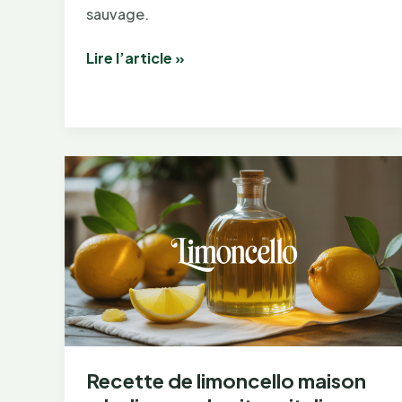
sauvage.
Pic
Lire l’article »
du
Midi
d’Ossau
:
ascension
et
randonnées
pyrénéennes
Recette de limoncello maison