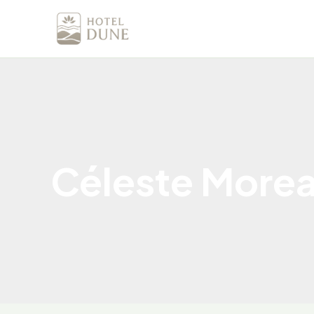
Aller
au
contenu
Céleste More