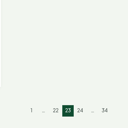
1
…
22
23
24
…
34