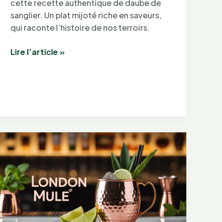
cette recette authentique de daube de
sanglier. Un plat mijoté riche en saveurs,
qui raconte l’histoire de nos terroirs.
Daube
Lire l’article »
de
sanglier
:
recette
traditionnelle
et
secrets
de
préparation