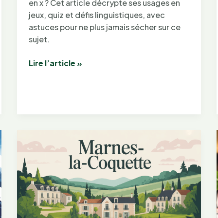
en x ? Cet article décrypte ses usages en
jeux, quiz et défis linguistiques, avec
astuces pour ne plus jamais sécher sur ce
sujet.
Capitale
Lire l’article »
en
X
:
percer
le
mystère
de
cette
expression
énigmatique