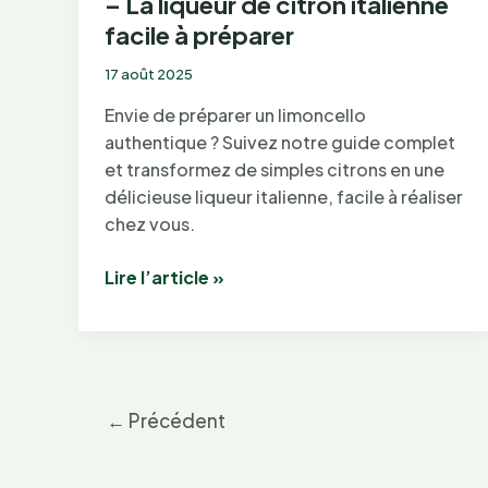
– La liqueur de citron italienne
facile à préparer
17 août 2025
Envie de préparer un limoncello
authentique ? Suivez notre guide complet
et transformez de simples citrons en une
délicieuse liqueur italienne, facile à réaliser
chez vous.
Recette
Lire l’article »
de
limoncello
maison
–
La
←
Précédent
liqueur
de