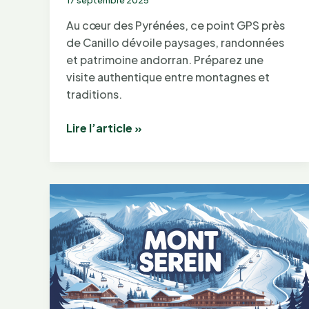
Au cœur des Pyrénées, ce point GPS près
de Canillo dévoile paysages, randonnées
et patrimoine andorran. Préparez une
visite authentique entre montagnes et
traditions.
Latitude
Lire l’article »
42.5715623,
longitude
1.9991648000000168
:
entre
montagnes,
traditions
et
découvertes