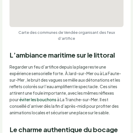
Carte des communes de Vendée organisant des feux
d’artifice
L’ambiance maritime sur le littoral
Regarder un feu d’artifice depuis la plage reste une
expérience sensorielle forte. À Jard-sur-Mer ou à La Faute-
sur-Mer , le bruit des vagues se mêle aux détonations et les
reflets colorés sur l’eau amplifient le spectacle. Ces sites
attirent une foule importante, avec les mêmes réflexes
pour
éviter les bouchons
à La Tranche-sur-Mer. Il est
conseillé d’arriver dès la fin d’après-midi pour profiter des
animations locales et sécuriser une place sur le sable.
Le charme authentique du bocage