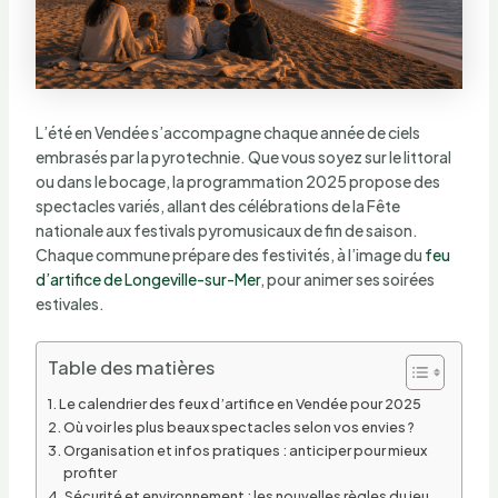
L’été en Vendée s’accompagne chaque année de ciels
embrasés par la pyrotechnie. Que vous soyez sur le littoral
ou dans le bocage, la programmation 2025 propose des
spectacles variés, allant des célébrations de la Fête
nationale aux festivals pyromusicaux de fin de saison.
Chaque commune prépare des festivités, à l’image du
feu
d’artifice de Longeville-sur-Mer
, pour animer ses soirées
estivales.
Table des matières
Le calendrier des feux d’artifice en Vendée pour 2025
Où voir les plus beaux spectacles selon vos envies ?
Organisation et infos pratiques : anticiper pour mieux
profiter
Sécurité et environnement : les nouvelles règles du jeu