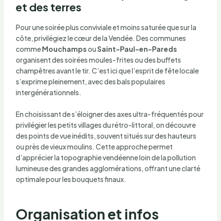
et des terres
Pour une soirée plus conviviale et moins saturée que sur la
côte, privilégiez le cœur de la Vendée. Des communes
comme
Mouchamps
ou
Saint-Paul-en-Pareds
organisent des soirées moules-frites ou des buffets
champêtres avant le tir. C’est ici que l’esprit de fête locale
s’exprime pleinement, avec des bals populaires
intergénérationnels.
En choisissant de s’éloigner des axes ultra-fréquentés pour
privilégier les petits villages du rétro-littoral, on découvre
des points de vue inédits, souvent situés sur des hauteurs
ou près de vieux moulins. Cette approche permet
d’apprécier la topographie vendéenne loin de la pollution
lumineuse des grandes agglomérations, offrant une clarté
optimale pour les bouquets finaux.
Organisation et infos