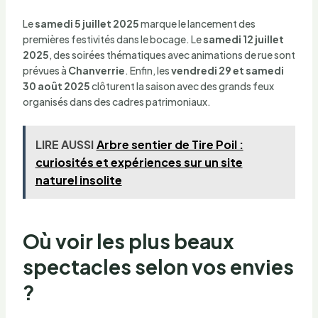
Le
samedi 5 juillet 2025
marque le lancement des
premières festivités dans le bocage. Le
samedi 12 juillet
2025
, des soirées thématiques avec animations de rue sont
prévues à
Chanverrie
. Enfin, les
vendredi 29 et samedi
30 août 2025
clôturent la saison avec des grands feux
organisés dans des cadres patrimoniaux.
LIRE AUSSI
Arbre sentier de Tire Poil :
curiosités et expériences sur un site
naturel insolite
Où voir les plus beaux
spectacles selon vos envies
?