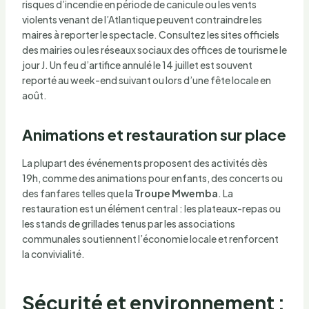
risques d’incendie en période de canicule ou les vents
violents venant de l’Atlantique peuvent contraindre les
maires à reporter le spectacle. Consultez les sites officiels
des mairies ou les réseaux sociaux des offices de tourisme le
jour J. Un feu d’artifice annulé le 14 juillet est souvent
reporté au week-end suivant ou lors d’une fête locale en
août.
Animations et restauration sur place
La plupart des événements proposent des activités dès
19h, comme des animations pour enfants, des concerts ou
des fanfares telles que la
Troupe Mwemba
. La
restauration est un élément central : les plateaux-repas ou
les stands de grillades tenus par les associations
communales soutiennent l’économie locale et renforcent
la convivialité.
Sécurité et environnement :