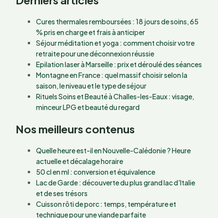
Derniers articles
Cures thermales remboursées : 18 jours de soins, 65
% pris en charge et frais à anticiper
Séjour méditation et yoga : comment choisir votre
retraite pour une déconnexion réussie
Epilation laser à Marseille : prix et déroulé des séances
Montagne en France : quel massif choisir selon la
saison, le niveau et le type de séjour
Rituels Soins et Beauté à Challes-les-Eaux : visage,
minceur LPG et beauté du regard
Nos meilleurs contenus
Quelle heure est-il en Nouvelle-Calédonie ? Heure
actuelle et décalage horaire
50 cl en ml : conversion et équivalence
Lac de Garde : découverte du plus grand lac d'Italie
et de ses trésors
Cuisson rôti de porc : temps, température et
technique pour une viande parfaite