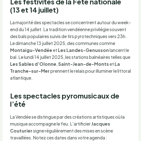
Les festivités de la Fête nationale
(13 et 14 juillet)
La majorité des spectacles se concentrent autour du week-
end du 14 juillet. La tradition vendéenne privilégie souvent
des bals populaires suivis de tirs pyrotechniques vers 23h.
Le dimanche 13 juillet 2025, des communes comme
Montaigu-Vendée
et
Les Landes-Genusson
lancent le
bal. Le lundi 14 juillet 2025, les stations balnéaires telles que
Les Sables d’Olonne
,
Saint-Jean-de-Monts
et
La
Tranche-sur-Mer
prennent le relais pour illuminer le littoral
atlantique.
Les spectacles pyromusicaux de
l’été
La Vendée se distingue par des créations artistiques où la
musique accompagne le feu. L’artificier
Jacques
Couturier
signe régulièrement des mises en scène
travaillées. Notez ces dates dans votre agenda :