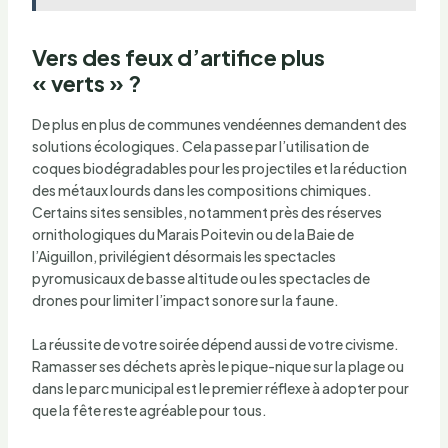
Vers des feux d’artifice plus
« verts » ?
De plus en plus de communes vendéennes demandent des
solutions écologiques. Cela passe par l’utilisation de
coques biodégradables pour les projectiles et la réduction
des métaux lourds dans les compositions chimiques.
Certains sites sensibles, notamment près des réserves
ornithologiques du Marais Poitevin ou de la Baie de
l’Aiguillon, privilégient désormais les spectacles
pyromusicaux de basse altitude ou les spectacles de
drones pour limiter l’impact sonore sur la faune.
La réussite de votre soirée dépend aussi de votre civisme.
Ramasser ses déchets après le pique-nique sur la plage ou
dans le parc municipal est le premier réflexe à adopter pour
que la fête reste agréable pour tous.