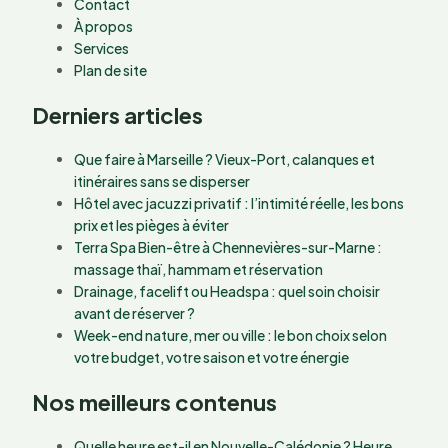
Contact
À propos
Services
Plan de site
Derniers articles
Que faire à Marseille ? Vieux-Port, calanques et
itinéraires sans se disperser
Hôtel avec jacuzzi privatif : l’intimité réelle, les bons
prix et les pièges à éviter
Terra Spa Bien-être à Chennevières-sur-Marne :
massage thaï, hammam et réservation
Drainage, facelift ou Headspa : quel soin choisir
avant de réserver ?
Week-end nature, mer ou ville : le bon choix selon
votre budget, votre saison et votre énergie
Nos meilleurs contenus
Quelle heure est-il en Nouvelle-Calédonie ? Heure