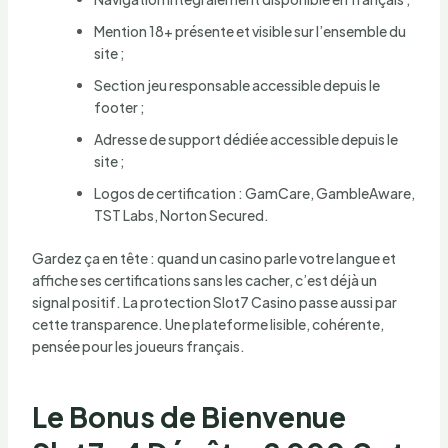
Mention 18+ présente et visible sur l’ensemble du
site ;
Section jeu responsable accessible depuis le
footer ;
Adresse de support dédiée accessible depuis le
site ;
Logos de certification : GamCare, GambleAware,
TST Labs, Norton Secured.
Gardez ça en tête : quand un casino parle votre langue et
affiche ses certifications sans les cacher, c’est déjà un
signal positif. La protection Slot7 Casino passe aussi par
cette transparence. Une plateforme lisible, cohérente,
pensée pour les joueurs français.
Le Bonus de Bienvenue