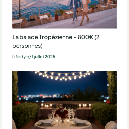
La balade Tropézienne – 800€ (2
personnes)
Lifestyle
/
1 juillet 2025