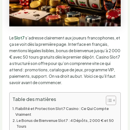
Le
Slot7
s’adresse clairement aux joueurs francophones, et
ça se voit dès la première page. Interface en français,
mentions légales lisibles, bonus de bienvenue jusqu’à 2 000
€ avec 50 tours gratuits dès le premier dépôt. Casino Slot7
a structuré son offre pour qu’on comprenne vite ce qui
attend : promotions, catalogue de jeux, programme VIP,
paiements, support. On va droit au but. Voici ce qu’il faut
savoir avant de commencer.
Table des matières
Fiabilité et Protection Slot7 Casino : Ce Qui Compte
Vraiment
Le Bonus de Bienvenue Slot7 : 4 Dépôts, 2 000 € et 50
Tours