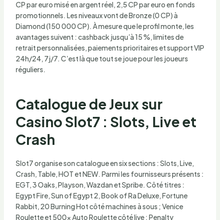
CP par euro misé en argent réel, 2,5 CP par euro en fonds
promotionnels. Les niveaux vont de Bronze (0 CP) à
Diamond (150 000 CP). À mesure que le profil monte, les
avantages suivent : cashback jusqu’à 15 %, limites de
retrait personnalisées, paiements prioritaires et support VIP
24h/24, 7j/7. C’est là que tout se joue pour les joueurs
réguliers.
Catalogue de Jeux sur
Casino Slot7 : Slots, Live et
Crash
Slot7 organise son catalogue en six sections : Slots, Live,
Crash, Table, HOT et NEW. Parmi les fournisseurs présents :
EGT, 3 Oaks, Playson, Wazdan et Spribe. Côté titres :
Egypt Fire, Sun of Egypt 2, Book of Ra Deluxe, Fortune
Rabbit, 20 Burning Hot côté machines à sous ; Venice
Roulette et 500x Auto Roulette côté live ; Penalty