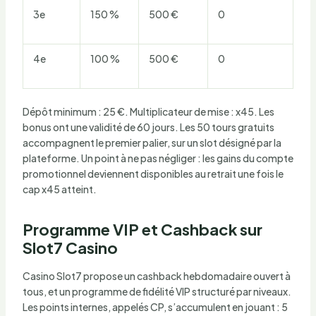
3e
150 %
500 €
0
4e
100 %
500 €
0
Dépôt minimum : 25 €. Multiplicateur de mise : x45. Les
bonus ont une validité de 60 jours. Les 50 tours gratuits
accompagnent le premier palier, sur un slot désigné par la
plateforme. Un point à ne pas négliger : les gains du compte
promotionnel deviennent disponibles au retrait une fois le
cap x45 atteint.
Programme VIP et Cashback sur
Slot7 Casino
Casino Slot7 propose un cashback hebdomadaire ouvert à
tous, et un programme de fidélité VIP structuré par niveaux.
Les points internes, appelés CP, s’accumulent en jouant : 5