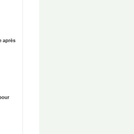
e après
pour