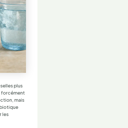
selles plus
as forcément
ection, mais
obiotique
r les