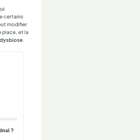
ui
re certains
eut modifier
 place, et la
dysbiose
.
tinal ?