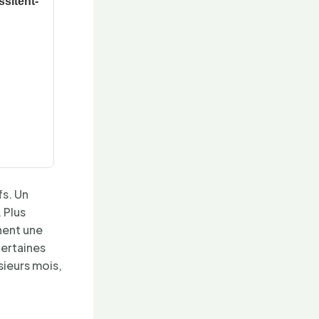
ssitent-
fs. Un
 Plus
nent une
certaines
sieurs mois,