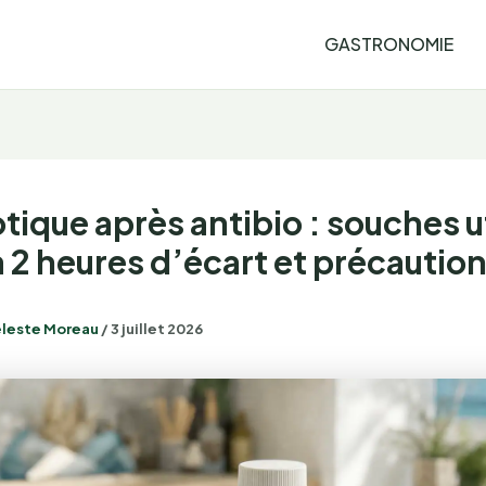
GASTRONOMIE
tique après antibio : souches u
à 2 heures d’écart et précautio
leste Moreau
/
3 juillet 2026