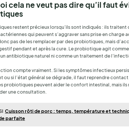
i cela ne veut pas dire qu’il faut évi
otiques
iques restent précieux lorsqu’ils sont indiqués : ils traitent
bactériennes qui peuvent s’aggraver sans prise en charge 
 donc pas de les remplacer par des probiotiques, mais d’
digestif pendant et après la cure. Le probiotique agit comm
n antibiotique naturel ni comme un traitement de l’infecti
nction compte vraiment. Si les symptômes infectieux persist
nt ou si l’état général se dégrade, il faut reprendre contact
 probiotiques peuvent aider le confort intestinal, mais ils
rder une consultation.
SI
Cuisson rôti de porc : temps, température et techni
de parfaite