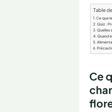
Table de
Ce que le
Quiz : P
Quelles 
Quand e
Alimenta
Précauti
Ce q
chan
flor