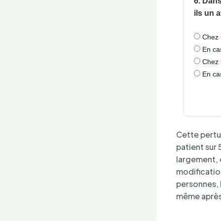
6. Dans
ils un 
Chez 
En cas
Chez l
En ca
Cette pertu
patient sur 
largement, 
modificatio
personnes, 
même après 