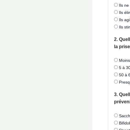
Ils ne
Ils él
Ils ag
Ils st
2. Quel
la pris
Moins
5 à 3
50 à 
Presq
3. Que
préveni
Saccha
Bifido