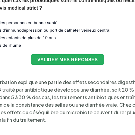
 quel cas les probiotiques sont-ils contre-indiqués ou néce
avis médical strict ?
les personnes en bonne santé
 d'immunodépression ou port de cathéter veineux central
es enfants de plus de 10 ans
s de rhume
VALIDER MES RÉPONSES
rbation explique une partie des effets secondaires digesti
5 traité par antibiotique développe une diarrhée, soit 20 %.
dans 5 à 30 % des cas, les traitements antibiotiques entraî
n de la consistance des selles ou une diarrhée vraie. Chez 
les effets du déséquilibre du microbiote peuvent durer plu
la fin du traitement.