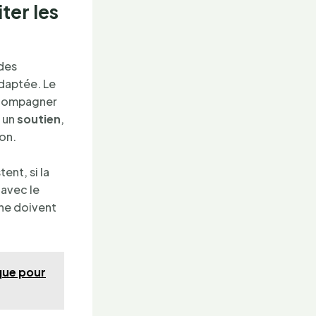
ter les
 des
adaptée. Le
accompagner
e un
soutien
,
on.
ent, si la
 avec le
 ne doivent
que pour