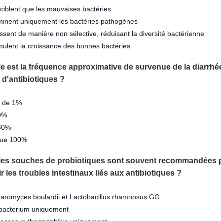
 ciblent que les mauvaises bactéries
iminent uniquement les bactéries pathogènes
issent de manière non sélective, réduisant la diversité bactérienne
imulent la croissance des bonnes bactéries
le est la fréquence approximative de survenue de la diarrhé
e d'antibiotiques ?
 de 1%
0%
60%
ue 100%
lles souches de probiotiques sont souvent recommandées 
r les troubles intestinaux liés aux antibiotiques ?
romyces boulardii et Lactobacillus rhamnosus GG
bacterium uniquement