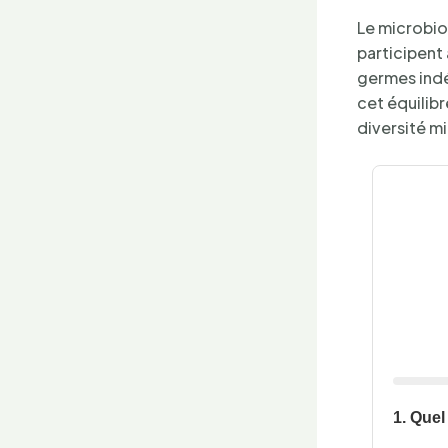
Le microbio
participent 
germes indé
cet équilibr
diversité m
1. Quel