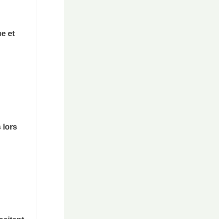
ue et
 lors