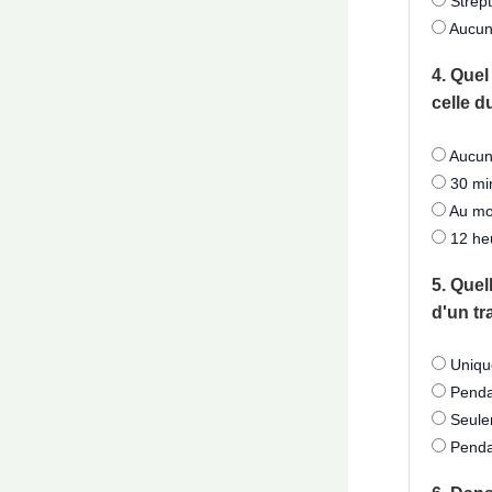
Strept
Aucune
4. Quel
celle d
Aucun 
30 mi
Au mo
12 he
5. Quel
d'un tr
Unique
Pendan
Seulem
Penda