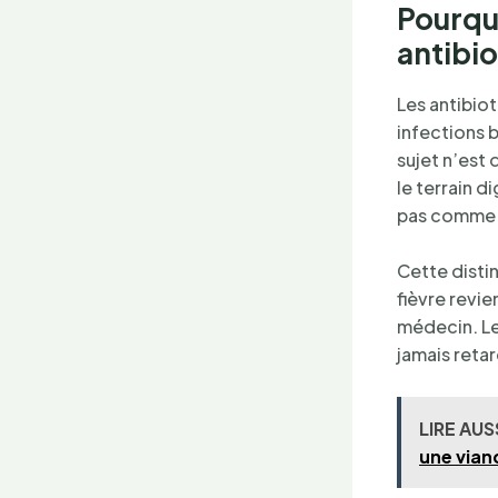
Pourquo
antibi
Les antibiot
infections 
sujet n’est
le terrain 
pas comme u
Cette disti
fièvre revie
médecin. Les
jamais reta
LIRE AUS
une vian