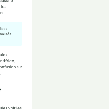
ussi le
 les
an
.
lisez
nalisés
oulez
ntifrice,
onfusion sur
.
e
lez voir les