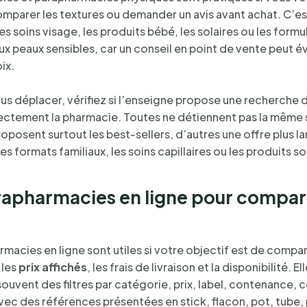
omparer les textures ou demander un avis avant achat. C’est
es soins visage, les produits bébé, les solaires ou les formu
x peaux sensibles, car un conseil en point de vente peut év
ix.
us déplacer, vérifiez si l’enseigne propose une recherche 
ectement la pharmacie. Toutes ne détiennent pas la même s
oposent surtout les best-sellers, d’autres une offre plus l
es formats familiaux, les soins capillaires ou les produits so
rapharmacies en ligne pour compare
rmacies en ligne sont utiles si votre objectif est de compa
 les
prix affichés
, les frais de livraison et la disponibilité. El
ouvent des filtres par catégorie, prix, label, contenance, 
vec des références présentées en stick, flacon, pot, tube, 