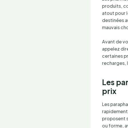
produits, c
atout pour l
destinées au
mauvais cho
Avant de vo
appelez dir
certaines pr
recharges, l
Les pa
prix
Les parapha
rapidement
proposent s
ou forme, a