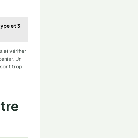
ype et 3
 et vérifier
panier. Un
s sont trop
otre