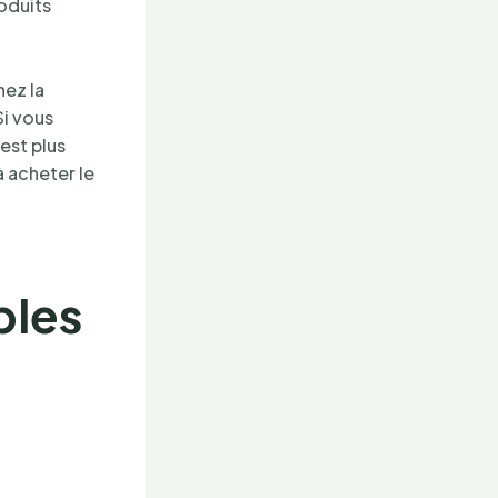
oduits
hez la
Si vous
 est plus
à acheter le
bles