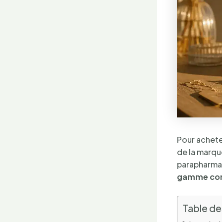
Pour acheter
de la marqu
parapharmac
gamme co
Table de