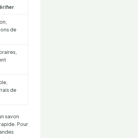
érifier
son,
ions de
oraires,
ent
ble,
frais de
un savon
 rapide. Pour
randes