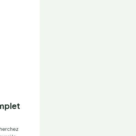
omplet
 cherchez