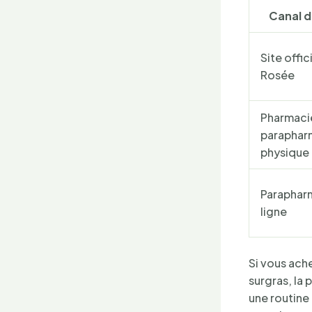
Canal d
Site offic
Rosée
Pharmaci
paraphar
physique
Paraphar
ligne
Si vous ach
surgras, la 
une routine 