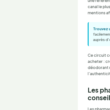
une référen
canal le plu
mentions af
Trouvez 
facilemen
auprès d’
Ce circuit 
acheter : cr
déodorant r
l’authentici
Les ph
conseil
Les pharmac