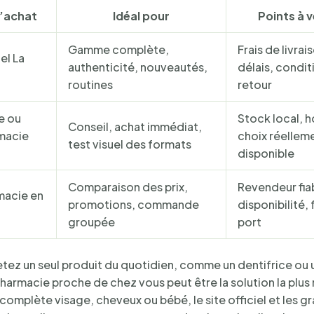
’achat
Idéal pour
Points à v
Gamme complète,
Frais de livrai
iel La
authenticité, nouveautés,
délais, condit
routines
retour
e ou
Stock local, h
Conseil, achat immédiat,
macie
choix réellem
test visuel des formats
disponible
Comparaison des prix,
Revendeur fia
macie en
promotions, commande
disponibilité, 
groupée
port
etez un seul produit du quotidien, comme un dentifrice ou 
pharmacie proche de chez vous peut être la solution la plus
complète visage, cheveux ou bébé, le site officiel et les g