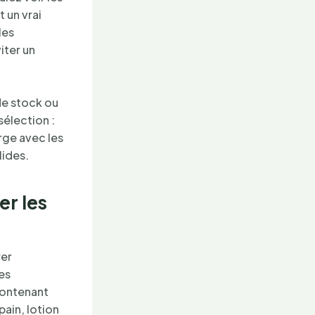
 un vrai
les
iter un
de stock ou
élection :
arge avec les
lides.
r les
rer
les
contenant
pain, lotion