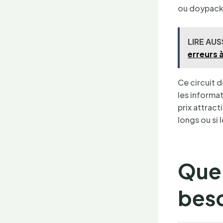
ou doypack 
LIRE AUS
erreurs à
Ce circuit d
les informat
prix attract
longs ou si 
Quel
beso