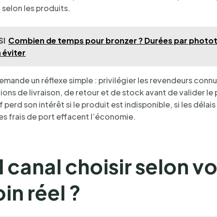
selon les produits.
SI
Combien de temps pour bronzer ? Durées par photot
 éviter
emande un réflexe simple : privilégier les revendeurs connus
ions de livraison, de retour et de stock avant de valider le 
if perd son intérêt si le produit est indisponible, si les délai
les frais de port effacent l’économie.
 canal choisir selon v
in réel ?