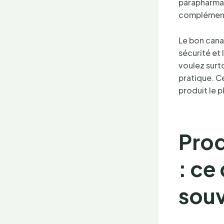
parapharmac
complément
Le bon cana
sécurité et 
voulez surto
pratique. Ce
produit le 
Prod
: ce
sou