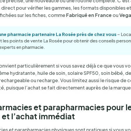
ce précise, une nouveauté ou une routine complète. C’est a
s direct pour vérifier les gammes, les formats disponibles et
fichées sur les fiches, comme
Fabriqué en France
ou
Veg
une pharmacie partenaire La Rosée près de chez vous
– Loca
t les points de vente La Rosée pour obtenir des conseils person
experts en pharmacie.
convient particulièrement si vous savez déjà ce que vous v
ème hydratante, huile de soin, solaire SPF50, soin bébé, de
echargeable ou recharge. Vous limitez aussi le risque de c
té, puisque l’achat se fait directement auprès de la marque
armacies et parapharmacies pour l
 et l’achat immédiat
ies et parapharmacies physiques sont pratiques si vous vou