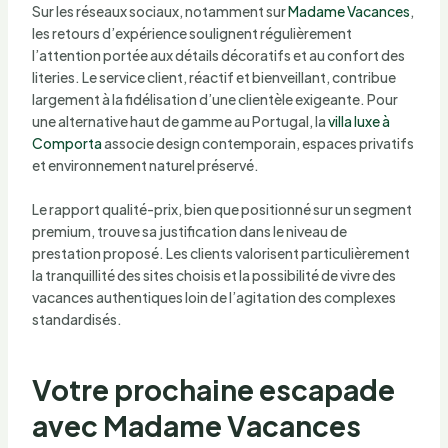
Sur les réseaux sociaux, notamment sur
Madame Vacances
,
les retours d’expérience soulignent régulièrement
l’attention portée aux détails décoratifs et au confort des
literies. Le service client, réactif et bienveillant, contribue
largement à la fidélisation d’une clientèle exigeante. Pour
une alternative haut de gamme au Portugal, la
villa luxe à
Comporta
associe design contemporain, espaces privatifs
et environnement naturel préservé.
Le rapport qualité-prix, bien que positionné sur un segment
premium, trouve sa justification dans le niveau de
prestation proposé. Les clients valorisent particulièrement
la tranquillité des sites choisis et la possibilité de vivre des
vacances authentiques loin de l’agitation des complexes
standardisés.
Votre prochaine escapade
avec Madame Vacances