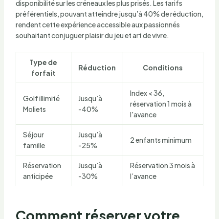
disponibilité sur les créneaux les plus prisés. Les tarifs
préférentiels, pouvant atteindre jusqu’à 40% de réduction,
rendent cette expérience accessible aux passionnés
souhaitant conjuguer plaisir du jeu et art de vivre.
Type de
Réduction
Conditions
forfait
Index < 36,
Golf illimité
Jusqu’à
réservation 1 mois à
Moliets
-40%
l'avance
Séjour
Jusqu’à
2 enfants minimum
famille
-25%
Réservation
Jusqu’à
Réservation 3 mois à
anticipée
-30%
l’avance
Comment réserver votre