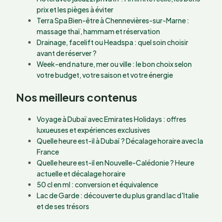
prix et les pièges à éviter
Terra Spa Bien-être à Chennevières-sur-Marne :
massage thaï, hammam et réservation
Drainage, facelift ou Headspa : quel soin choisir
avant de réserver ?
Week-end nature, mer ou ville : le bon choix selon
votre budget, votre saison et votre énergie
Nos meilleurs contenus
Voyage à Dubaï avec Emirates Holidays : offres
luxueuses et expériences exclusives
Quelle heure est-il à Dubaï ? Décalage horaire avec la
France
Quelle heure est-il en Nouvelle-Calédonie ? Heure
actuelle et décalage horaire
50 cl en ml : conversion et équivalence
Lac de Garde : découverte du plus grand lac d'Italie
et de ses trésors