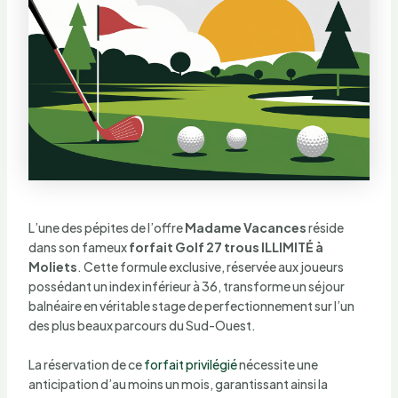
L’une des pépites de l’offre
Madame Vacances
réside
dans son fameux
forfait Golf 27 trous ILLIMITÉ à
Moliets
. Cette formule exclusive, réservée aux joueurs
possédant un index inférieur à 36, transforme un séjour
balnéaire en véritable stage de perfectionnement sur l’un
des plus beaux parcours du Sud-Ouest.
La réservation de ce
forfait privilégié
nécessite une
anticipation d’au moins un mois, garantissant ainsi la