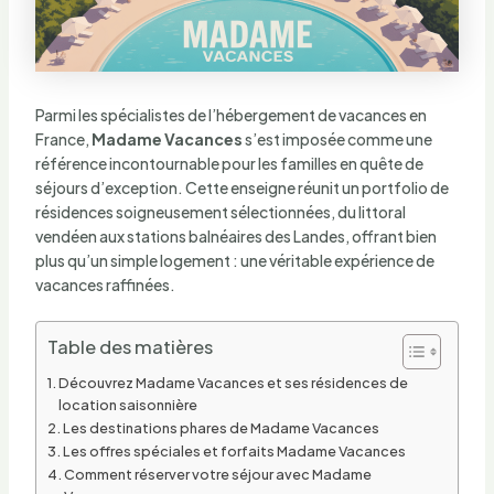
Parmi les spécialistes de l’hébergement de vacances en
France,
Madame Vacances
s’est imposée comme une
référence incontournable pour les familles en quête de
séjours d’exception. Cette enseigne réunit un portfolio de
résidences soigneusement sélectionnées, du littoral
vendéen aux stations balnéaires des Landes, offrant bien
plus qu’un simple logement : une véritable expérience de
vacances raffinées.
Table des matières
Découvrez Madame Vacances et ses résidences de
location saisonnière
Les destinations phares de Madame Vacances
Les offres spéciales et forfaits Madame Vacances
Comment réserver votre séjour avec Madame