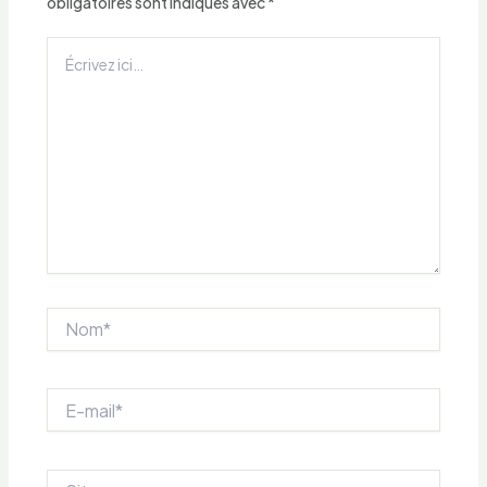
obligatoires sont indiqués avec
*
Écrivez
ici…
Nom*
E-
mail*
Site