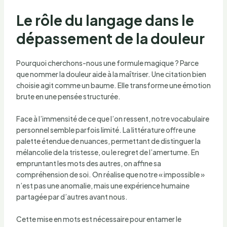
Le rôle du langage dans le
dépassement de la douleur
Pourquoi cherchons-nous une formule magique ? Parce
que nommer la douleur aide à la maîtriser. Une citation bien
choisie agit comme un baume. Elle transforme une émotion
brute en une pensée structurée.
Face à l’immensité de ce que l’on ressent, notre vocabulaire
personnel semble parfois limité. La littérature offre une
palette étendue de nuances, permettant de distinguer la
mélancolie de la tristesse, ou le regret de l’amertume. En
empruntant les mots des autres, on affine sa
compréhension de soi. On réalise que notre « impossible »
n’est pas une anomalie, mais une expérience humaine
partagée par d’autres avant nous.
Cette mise en mots est nécessaire pour entamer le