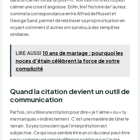
calmer une crise d’angoisse. Enfin, lire l’histoire de l’auteur,
comme la correspondance entre Alfred de Musset et
George Sand, permet de relativiser sa propre situation en
voyant comment d’autres ont survécu à des tempêtes
similaires.
LIRE AUSSI
10 ans de mariage : pourquoi les
noces d’étain célèbrent la force de votre
complicité
Quand la citation devient un outil de
communication
Parfois, on utilise une citation pour dire « je t’aime » ou « tu
me manques » indirectement. C’est une manière de tâter le
terrain. Soyez conscient que l’interprétation est
subjective. Ce qui vous semble être un cri du cœur peut être
perçu comme une simple réflexion poétique par l’autre.