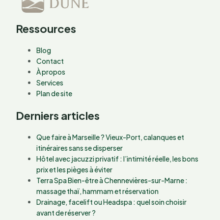
Ressources
Blog
Contact
À propos
Services
Plan de site
Derniers articles
Que faire à Marseille ? Vieux-Port, calanques et
itinéraires sans se disperser
Hôtel avec jacuzzi privatif : l’intimité réelle, les bons
prix et les pièges à éviter
Terra Spa Bien-être à Chennevières-sur-Marne :
massage thaï, hammam et réservation
Drainage, facelift ou Headspa : quel soin choisir
avant de réserver ?