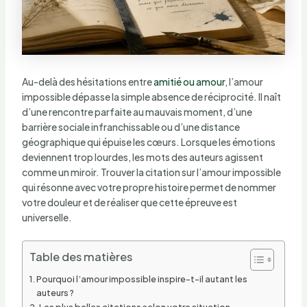
Au-delà des hésitations entre
amitié ou amour
, l’amour
impossible dépasse la simple absence de réciprocité. Il naît
d’une rencontre parfaite au mauvais moment, d’une
barrière sociale infranchissable ou d’une distance
géographique qui épuise les cœurs. Lorsque les émotions
deviennent trop lourdes, les mots des auteurs agissent
comme un miroir. Trouver la citation sur l’amour impossible
qui résonne avec votre propre histoire permet de nommer
votre douleur et de réaliser que cette épreuve est
universelle.
Table des matières
Pourquoi l’amour impossible inspire-t-il autant les
auteurs ?
Les plus belles citations selon votre situation