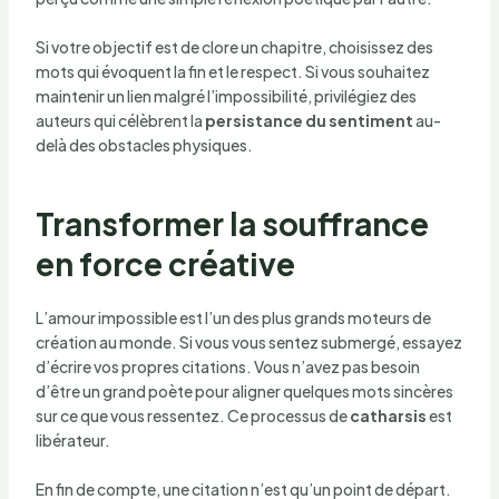
Si votre objectif est de clore un chapitre, choisissez des
mots qui évoquent la fin et le respect. Si vous souhaitez
maintenir un lien malgré l’impossibilité, privilégiez des
auteurs qui célèbrent la
persistance du sentiment
au-
delà des obstacles physiques.
Transformer la souffrance
en force créative
L’amour impossible est l’un des plus grands moteurs de
création au monde. Si vous vous sentez submergé, essayez
d’écrire vos propres citations. Vous n’avez pas besoin
d’être un grand poète pour aligner quelques mots sincères
sur ce que vous ressentez. Ce processus de
catharsis
est
libérateur.
En fin de compte, une citation n’est qu’un point de départ.