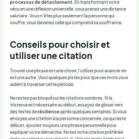
processus de détachement
. En transformant votre
vécu en une réflexion universelle, vous prenez une distance
salutaire. Vous n’êtes plus seulement la personne qui
souffre, vous devenez celle qui comprend sa souffrance.
Conseils pour choisir et
utiliser une citation
Trouver une phrase est une chose, l’utiliser pour avancer en
est une autre. Voici quelques pistes pour que ces mots vous
aident à traverser cette période.
Ne restez pas bloqué sur les citations sombres. Si la
tristesse est nécessaire au début, essayez de glisser vers
des textes de
résilience
après quelques semaines. Si vous
envoyez une citation à la personne concernée, ce qui reste
délicat, ajoutez toujours une phrase personnelle pour
expliquer votre démarche. Notez votre citation préférée
dans un carnet ou sur un post-it. Voir ces mots écrits peut