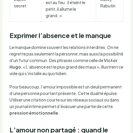
est au feu : il éteint le
secret
Rabutin
petit, il allume le
grand. »
Exprimer l’absence et le manque
Le manque domine souvent les relations interdites. On ne
regrette pas seulement la personne, mais aussi la possibilité
d’un futur commun. Des phrases comme celle de
Victor
Hugo
, « L’absence est le plus grand des maux », illustrent ce
vide qui s’installe au quotidien.
Pour beaucoup, l’amour impossible est un deuil permanent
d’une personne pourtant présente. Cette dualité épuise.
Utiliser une citation courte sur les réseaux sociaux ou dans
un journal intime permet d’évacuer une partie de cette
pression émotionnelle
.
L’amour non partagé : quand le