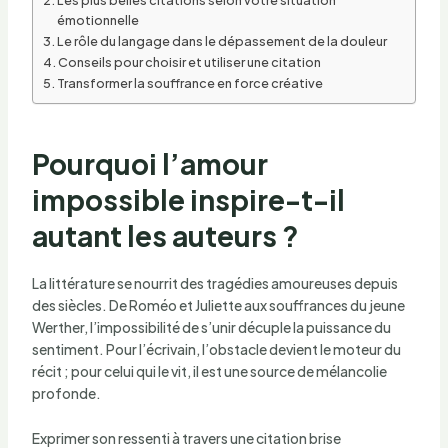
émotionnelle
Le rôle du langage dans le dépassement de la douleur
Conseils pour choisir et utiliser une citation
Transformer la souffrance en force créative
Pourquoi l’amour
impossible inspire-t-il
autant les auteurs ?
La littérature se nourrit des tragédies amoureuses depuis
des siècles. De Roméo et Juliette aux souffrances du jeune
Werther, l’impossibilité de s’unir décuple la puissance du
sentiment. Pour l’écrivain, l’obstacle devient le moteur du
récit ; pour celui qui le vit, il est une source de mélancolie
profonde.
Exprimer son ressenti à travers une citation brise