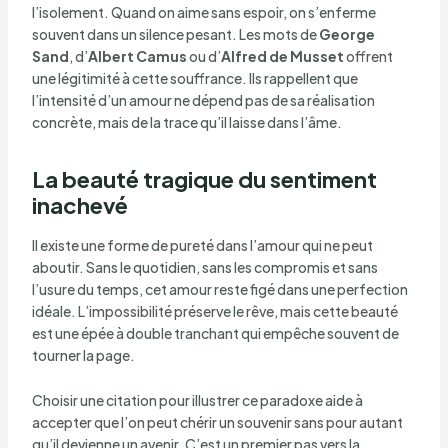
l’isolement. Quand on aime sans espoir, on s’enferme
souvent dans un silence pesant. Les mots de
George
Sand
, d’
Albert Camus
ou d’
Alfred de Musset
offrent
une légitimité à cette souffrance. Ils rappellent que
l’intensité d’un amour ne dépend pas de sa réalisation
concrète, mais de la trace qu’il laisse dans l’âme.
La beauté tragique du sentiment
inachevé
Il existe une forme de pureté dans l’amour qui ne peut
aboutir. Sans le quotidien, sans les compromis et sans
l’usure du temps, cet amour reste figé dans une perfection
idéale. L’impossibilité préserve le rêve, mais cette beauté
est une épée à double tranchant qui empêche souvent de
tourner la page.
Choisir une citation pour illustrer ce paradoxe aide à
accepter que l’on peut chérir un souvenir sans pour autant
qu’il devienne un avenir. C’est un premier pas vers la