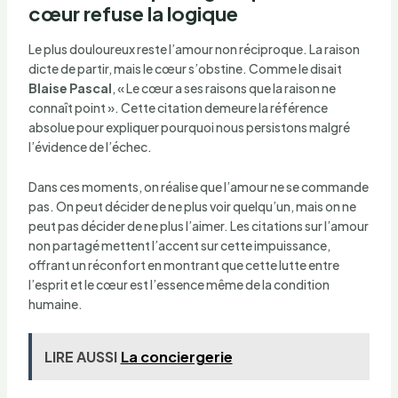
cœur refuse la logique
Le plus douloureux reste l’amour non réciproque. La raison
dicte de partir, mais le cœur s’obstine. Comme le disait
Blaise Pascal
, « Le cœur a ses raisons que la raison ne
connaît point ». Cette citation demeure la référence
absolue pour expliquer pourquoi nous persistons malgré
l’évidence de l’échec.
Dans ces moments, on réalise que l’amour ne se commande
pas. On peut décider de ne plus voir quelqu’un, mais on ne
peut pas décider de ne plus l’aimer. Les citations sur l’amour
non partagé mettent l’accent sur cette impuissance,
offrant un réconfort en montrant que cette lutte entre
l’esprit et le cœur est l’essence même de la condition
humaine.
LIRE AUSSI
La conciergerie