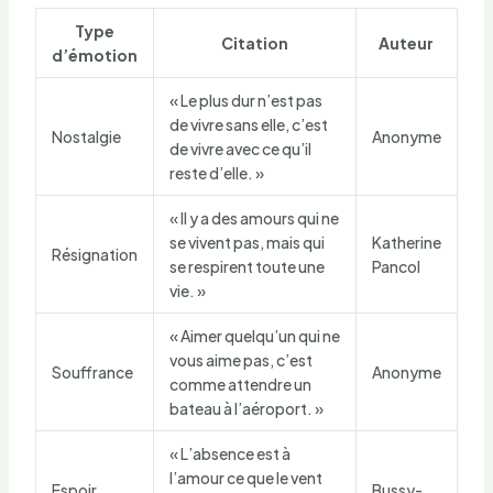
Type
Citation
Auteur
d’émotion
« Le plus dur n’est pas
de vivre sans elle, c’est
Nostalgie
Anonyme
de vivre avec ce qu’il
reste d’elle. »
« Il y a des amours qui ne
se vivent pas, mais qui
Katherine
Résignation
se respirent toute une
Pancol
vie. »
« Aimer quelqu’un qui ne
vous aime pas, c’est
Souffrance
Anonyme
comme attendre un
bateau à l’aéroport. »
« L’absence est à
l’amour ce que le vent
Espoir
Bussy-