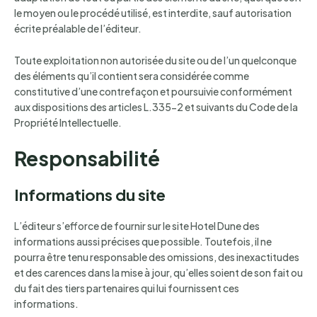
le moyen ou le procédé utilisé, est interdite, sauf autorisation
écrite préalable de l’éditeur.
Toute exploitation non autorisée du site ou de l’un quelconque
des éléments qu’il contient sera considérée comme
constitutive d’une contrefaçon et poursuivie conformément
aux dispositions des articles L.335-2 et suivants du Code de la
Propriété Intellectuelle.
Responsabilité
Informations du site
L’éditeur s’efforce de fournir sur le site Hotel Dune des
informations aussi précises que possible. Toutefois, il ne
pourra être tenu responsable des omissions, des inexactitudes
et des carences dans la mise à jour, qu’elles soient de son fait ou
du fait des tiers partenaires qui lui fournissent ces
informations.