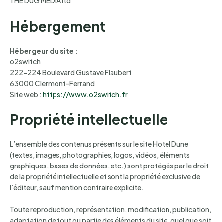
THE DUG MEDIA ltd
Hébergement
Hébergeur du site :
o2switch
222-224 Boulevard Gustave Flaubert
63000 Clermont-Ferrand
Site web :
https://www.o2switch.fr
Propriété intellectuelle
L’ensemble des contenus présents sur le site Hotel Dune
(textes, images, photographies, logos, vidéos, éléments
graphiques, bases de données, etc.) sont protégés par le droit
de la propriété intellectuelle et sont la propriété exclusive de
l’éditeur, sauf mention contraire explicite.
Toute reproduction, représentation, modification, publication,
adaptation de tout ou partie des éléments du site, quel que soit