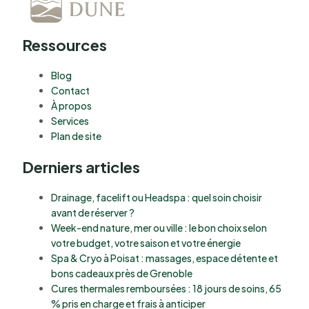
Ressources
Blog
Contact
À propos
Services
Plan de site
Derniers articles
Drainage, facelift ou Headspa : quel soin choisir
avant de réserver ?
Week-end nature, mer ou ville : le bon choix selon
votre budget, votre saison et votre énergie
Spa & Cryo à Poisat : massages, espace détente et
bons cadeaux près de Grenoble
Cures thermales remboursées : 18 jours de soins, 65
% pris en charge et frais à anticiper