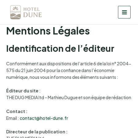
Aller
au
MAI
contenu
Mentions Légales
MEN
Identification de l’éditeur
Conformément aux dispositions de l’article 6 de la loi n° 2004-
575 du 21 juin 2004 pour la confiance dans l’économie
numérique, nous vous informons des éléments suivants :
Éditeur du site
:
THE DUG MEDIA ltd – Mathieu Dugue et son équipe de rédaction
Contact :
Email :
contact@hotel-dune.fr
Directeur de la publication :