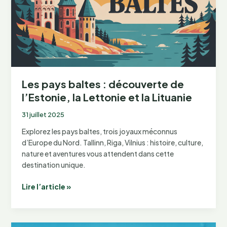
l’archipel
norvégien
Les pays baltes : découverte de
l’Estonie, la Lettonie et la Lituanie
31 juillet 2025
Explorez les pays baltes, trois joyaux méconnus
d’Europe du Nord. Tallinn, Riga, Vilnius : histoire, culture,
nature et aventures vous attendent dans cette
destination unique.
Les
Lire l’article »
pays
baltes
: