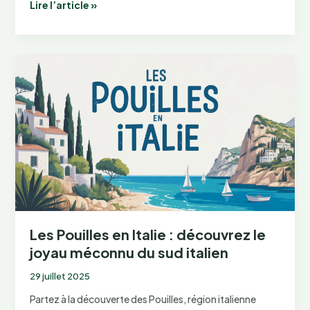
Hôtels
Lire l’article »
à
Étretat
:
trouvez
le
parfait
séjour
normand
Les Pouilles en Italie : découvrez le
joyau méconnu du sud italien
29 juillet 2025
Partez à la découverte des Pouilles, région italienne