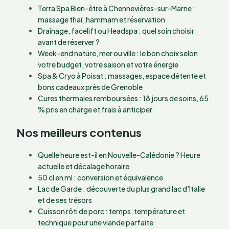
Terra Spa Bien-être à Chennevières-sur-Marne :
massage thaï, hammam et réservation
Drainage, facelift ou Headspa : quel soin choisir
avant de réserver ?
Week-end nature, mer ou ville : le bon choix selon
votre budget, votre saison et votre énergie
Spa & Cryo à Poisat : massages, espace détente et
bons cadeaux près de Grenoble
Cures thermales remboursées : 18 jours de soins, 65
% pris en charge et frais à anticiper
Nos meilleurs contenus
Quelle heure est-il en Nouvelle-Calédonie ? Heure
actuelle et décalage horaire
50 cl en ml : conversion et équivalence
Lac de Garde : découverte du plus grand lac d'Italie
et de ses trésors
Cuisson rôti de porc : temps, température et
technique pour une viande parfaite