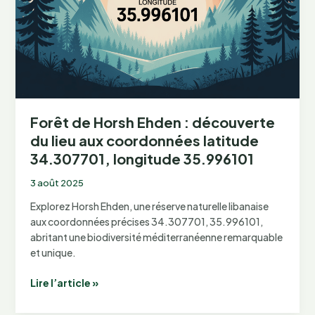
Forêt de Horsh Ehden : découverte
du lieu aux coordonnées latitude
34.307701, longitude 35.996101
3 août 2025
Explorez Horsh Ehden, une réserve naturelle libanaise
aux coordonnées précises 34.307701, 35.996101,
abritant une biodiversité méditerranéenne remarquable
et unique.
Forêt
Lire l’article »
de
Horsh