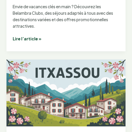
Envie de vacances clés en main ? Découvrez les
Belambra Clubs, des séjours adaptés à tous avec des
destinations variées et des offres promotionnelles
attractives.
Belambra
Lire l’article »
clubs
:
séjours,
destinations
et
offres
promotionnelles