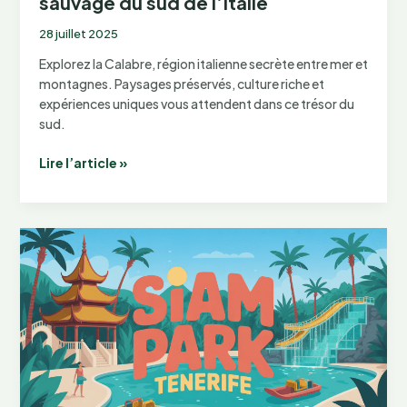
sauvage du sud de l’Italie
28 juillet 2025
Explorez la Calabre, région italienne secrète entre mer et
montagnes. Paysages préservés, culture riche et
expériences uniques vous attendent dans ce trésor du
sud.
La
Lire l’article »
Calabre
:
découvrez
le
joyau
sauvage
du
sud
de
l’Italie