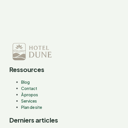
à
Tenerife
Ressources
Blog
Contact
À propos
Services
Plan de site
Derniers articles