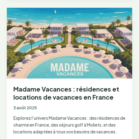
Ehden
:
découverte
du
lieu
aux
coordonnées
latitude
34.307701,
longitude
35.996101
Madame Vacances : résidences et
locations de vacances en France
3 août 2025
Explorez l’univers Madame Vacances : des résidences de
charme en France, des séjours golf à Moliets, et des
locations adaptées à tous vos besoins de vacances.