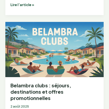
Madame
Lire l’article »
Vacances
:
résidences
et
locations
de
vacances
en
France
Belambra clubs : séjours,
destinations et offres
promotionnelles
2 août 2025