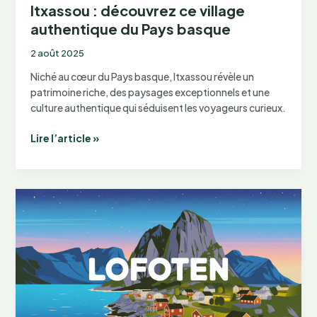
Itxassou : découvrez ce village
authentique du Pays basque
2 août 2025
Niché au cœur du Pays basque, Itxassou révèle un
patrimoine riche, des paysages exceptionnels et une
culture authentique qui séduisent les voyageurs curieux.
Itxassou
Lire l’article »
:
découvrez
ce
village
authentique
du
Pays
basque