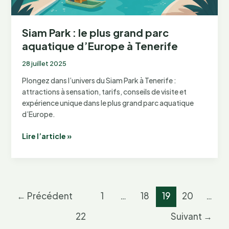
Siam Park : le plus grand parc
aquatique d’Europe à Tenerife
28 juillet 2025
Plongez dans l’univers du Siam Park à Tenerife :
attractions à sensation, tarifs, conseils de visite et
expérience unique dans le plus grand parc aquatique
d’Europe.
Siam
Lire l’article »
Park
:
le
plus
grand
←
Précédent
1
…
18
19
20
…
parc
aquatique
22
Suivant
→
d’Europe