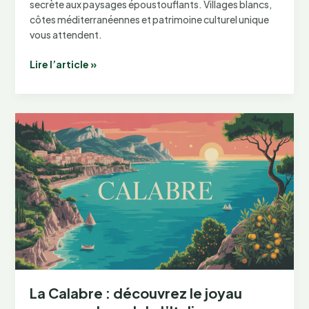
secrète aux paysages époustouflants. Villages blancs,
côtes méditerranéennes et patrimoine culturel unique
vous attendent.
Les
Lire l’article »
Pouilles
en
Italie
:
découvrez
le
joyau
méconnu
du
sud
italien
La Calabre : découvrez le joyau