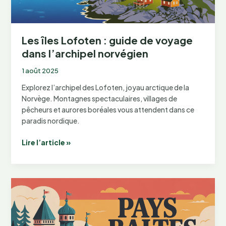
Les îles Lofoten : guide de voyage
dans l’archipel norvégien
1 août 2025
Explorez l’archipel des Lofoten, joyau arctique de la
Norvège. Montagnes spectaculaires, villages de
pêcheurs et aurores boréales vous attendent dans ce
paradis nordique.
Les
Lire l’article »
îles
Lofoten
:
guide
de
voyage
dans