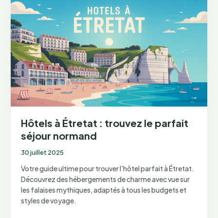
découverte
de
l’Estonie,
la
Lettonie
et
la
Lituanie
Hôtels à Étretat : trouvez le parfait
séjour normand
30 juillet 2025
Votre guide ultime pour trouver l’hôtel parfait à Étretat.
Découvrez des hébergements de charme avec vue sur
les falaises mythiques, adaptés à tous les budgets et
styles de voyage.